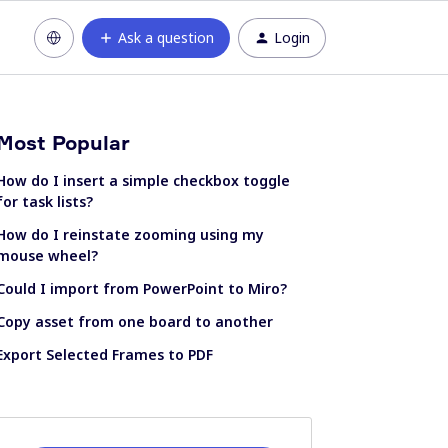
Ask a question
Login
Most Popular
How do I insert a simple checkbox toggle
for task lists?
How do I reinstate zooming using my
mouse wheel?
Could I import from PowerPoint to Miro?
Copy asset from one board to another
Export Selected Frames to PDF