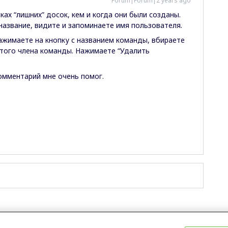
Forum|Forum|2 years ago
ах “лишних” досок, кем и когда они были созданы.
название, видите и запоминаете имя пользователя.
ажимаете на кнопку с названием команды, вбираете
 этого члена команды. Нажимаете “Удалить
омментарий мне очень помог.