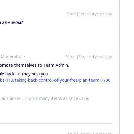
Forum|Forum|4 years ago
бя админом?
 Moderator
Forum|Forum|4 years ago
omote themselves to Team Admin.
ile back - it may help you
bs-113/taking-back-control-of-your-free-plan-team-7706
al Thinker | Frame many items at once using