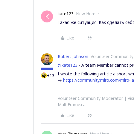
kate123
New Here
K
Такая же ситуация. Как сделать се
Like
Robert Johnson
Volunteer Community
@kate123
- A team Member cannot pr
I wrote the following article a short wh
+13
→
https://community.miro.com/miro-la
Volunteer Community Moderator | Visu
MultiFrame.ca
Like
Vera Zinovyeva
New Here