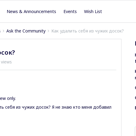
News & Announcements
Events
Wish List
s
Ask the Community
Как удалить себя из чужих досок?
осок?
 views
ew only.
ь себя из чужих досок? Я не знаю кто меня добавил