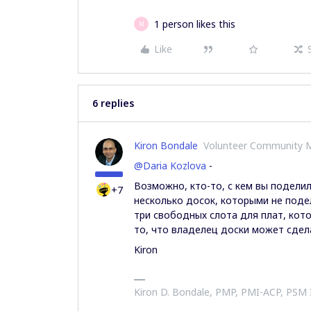
1 person likes this
M
Like
6 replies
Kiron Bondale
Volunteer Community 
@Daria Kozlova
-
Возможно, кто-то, с кем вы поделил
+7
несколько досок, которыми не поде
три свободных слота для плат, котор
то, что владелец доски может сдел
Kiron
Kiron D. Bondale, PMP, PMI-ACP, PSM