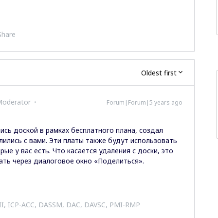
Share
Oldest first
Moderator
Forum|Forum|5 years ago
ись доской в рамках бесплатного плана, создал
лились с вами. Эти платы также будут использовать
ые у вас есть. Что касается удаления с доски, это
ать через диалоговое окно «Поделиться».
 II, ICP-ACC, DASSM, DAC, DAVSC, PMI-RMP