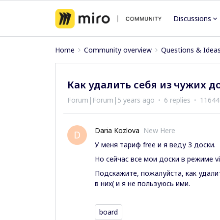
Discussions
Home
Community overview
Questions & Idea
Как удалить себя из чужих д
Forum|Forum|5 years ago
6 replies
11644
Daria Kozlova
New Here
D
У меня тариф free и я веду 3 доски.
Но сейчас все мои доски в режиме vi
Подскажите, пожалуйста, как удалит
в них( и я не пользуюсь ими.
board