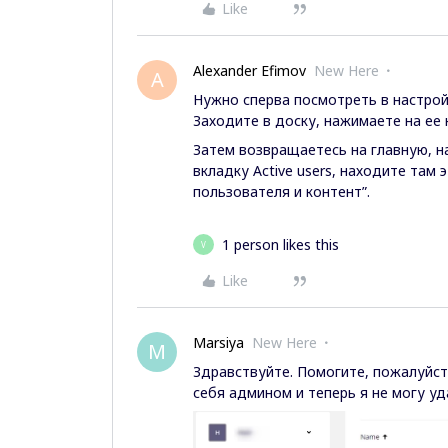
Like
Alexander Efimov
New Here
A
Нужно сперва посмотреть в настройк
Заходите в доску, нажимаете на ее 
Затем возвращаетесь на главную, н
вкладку Active users, находите там
пользователя и контент”.
1 person likes this
V
Like
Marsiya
New Here
M
Здравствуйте. Помогите, пожалуйста
себя админом и теперь я не могу уд