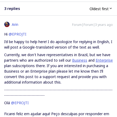
3 replies
Oldest first
Arin
Forum|Forum|3 years ago
Hi
@EPROJTI
I’d be happy to help here! I do apologize for replying in English, I
will post a Google-translated version of the text as well.
Currently, we don't have representatives in Brazil, but we have
partners who are authorized to sell our
Business
and
Enterprise
plan subscriptions there. If you are interested in purchasing a
Business or an Enterprise plan please let me know then I’ll
convert this post to a support request and provide you with
additional information about this.
-----------------------------------------------------------------------------------
-------------------------------
Olá
@EPROJTI
Ficarei feliz em ajudar aqui! Peço desculpas por responder em