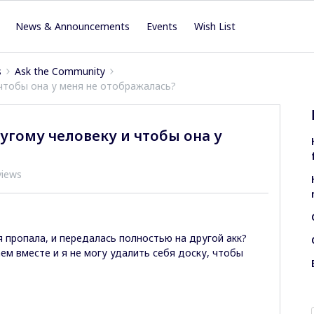
News & Announcements
Events
Wish List
s
Ask the Community
 чтобы она у меня не отображалась?
ругому человеку и чтобы она у
views
я пропала, и передалась полностью на другой акк?
ем вместе и я не могу удалить себя доску, чтобы