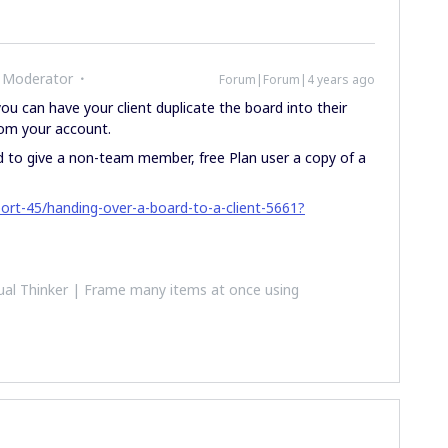
 Moderator
Forum|Forum|4 years ago
 you can have your client duplicate the board into their
rom your account.
ed to give a non-team member, free Plan user a copy of a
ort-45/handing-over-a-board-to-a-client-5661?
al Thinker | Frame many items at once using