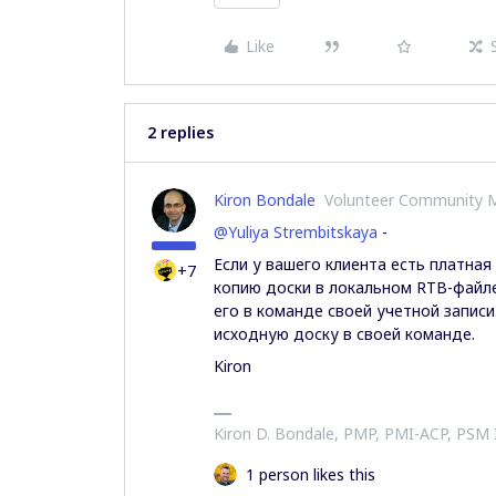
Like
2 replies
Kiron Bondale
Volunteer Community 
@Yuliya Strembitskaya
-
Если у вашего клиента есть платная
+7
копию доски в локальном RTB-файле
его в команде своей учетной запис
исходную доску в своей команде.
Kiron
Kiron D. Bondale, PMP, PMI-ACP, PSM
1 person likes this