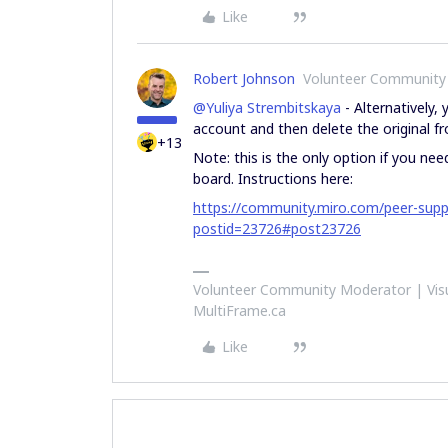
Like
Robert Johnson
Volunteer Community
@Yuliya Strembitskaya
- Alternatively,
account and then delete the original f
+13
Note: this is the only option if you ne
board. Instructions here:
https://community.miro.com/peer-supp
postid=23726#post23726
Volunteer Community Moderator | Visu
MultiFrame.ca
Like