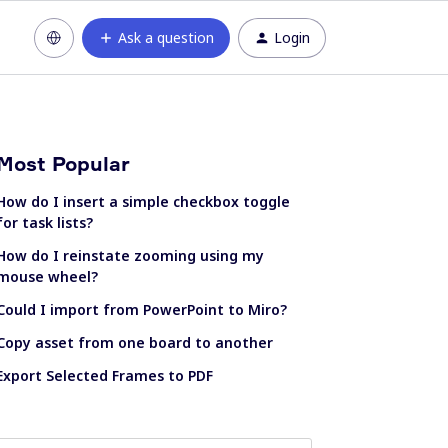
Ask a question
Login
Most Popular
How do I insert a simple checkbox toggle
for task lists?
How do I reinstate zooming using my
mouse wheel?
Could I import from PowerPoint to Miro?
Copy asset from one board to another
Export Selected Frames to PDF