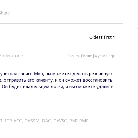
Share
Oldest first
Moderator
Forum|Forum|4 years ago
 учетная запись Miro, вы можете сделать резервную
, отправить его клиенту, и он сможет восстановить
и. Он будет владельцем доски, и вы сможете удалить
 II, ICP-ACC, DASSM, DAC, DAVSC, PMI-RMP