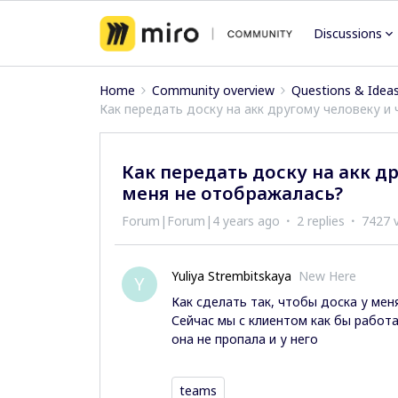
Discussions
Home
Community overview
Questions & Idea
Как передать доску на акк другому человеку и
Как передать доску на акк д
меня не отображалась?
Forum|Forum|4 years ago
2 replies
7427 
Yuliya Strembitskaya
New Here
Y
Как сделать так, чтобы доска у мен
Сейчас мы с клиентом как бы работа
она не пропала и у него
teams