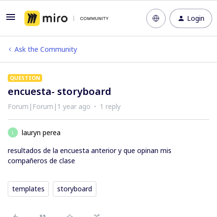
Login
Ask the Community
QUESTION
encuesta- storyboard
Forum|Forum|1 year ago
1 reply
lauryn perea
L
resultados de la encuesta anterior y que opinan mis
compañeros de clase
templates
storyboard